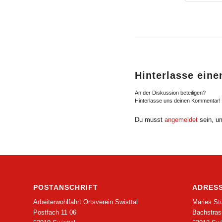
Hinterlasse ein
An der Diskussion beteiligen?
Hinterlasse uns deinen Kommentar!
Du musst
angemeldet
sein, u
POSTANSCHRIFT
ADRESS
Arbeiterwohlfahrt Ortsverein Swisttal
Maries St
Postfach 11 06
Bachstras