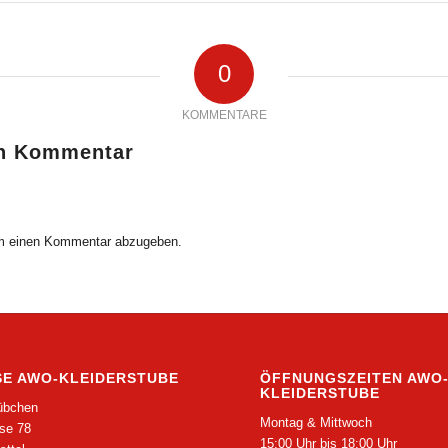
0
KOMMENTARE
en Kommentar
m einen Kommentar abzugeben.
E AWO-KLEIDERSTUBE
ÖFFNUNGSZEITEN AWO
KLEIDERSTUBE
übchen
Montag & Mittwoch
se 78
15:00 Uhr bis 18:00 Uhr