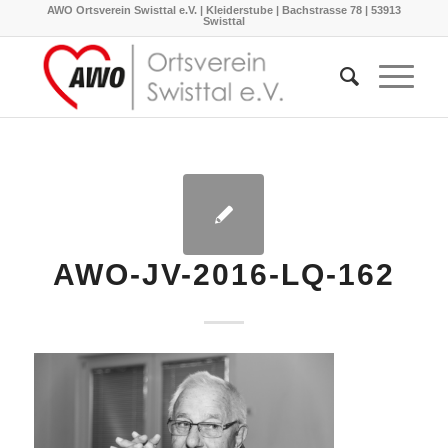
AWO Ortsverein Swisttal e.V. | Kleiderstube | Bachstrasse 78 | 53913
Swisttal
AWO-JV-2016-LQ-162